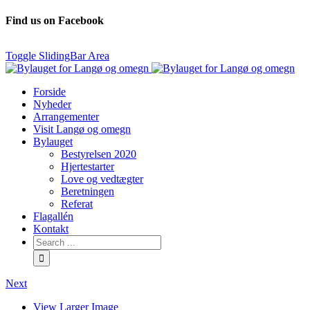
Find us on Facebook
Toggle SlidingBar Area
Forside
Nyheder
Arrangementer
Visit Langø og omegn
Bylauget
Bestyrelsen 2020
Hjertestarter
Love og vedtægter
Beretningen
Referat
Flagallén
Kontakt
Next
View Larger Image