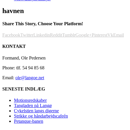
havnen
Share This Story, Choose Your Platform!
Facebook
Twitter
Linkedin
Reddit
Tumblr
Google+
Pinterest
Vk
Email
KONTAKT
Formand, Ole Pedersen
Phone: tlf. 54 94 85 68
Email:
ole@langoe.net
SENESTE INDLÆG
Motionsredskaber
Tangladen på Langø
Cykelstien langs digerne
Strikke og håndarbejdscafeén
Petanque-banen