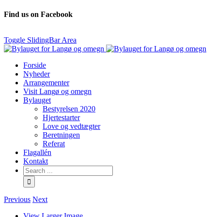
Find us on Facebook
Toggle SlidingBar Area
Forside
Nyheder
Arrangementer
Visit Langø og omegn
Bylauget
Bestyrelsen 2020
Hjertestarter
Love og vedtægter
Beretningen
Referat
Flagallén
Kontakt
Previous
Next
View Larger Image