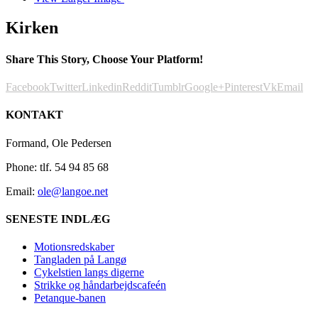
Kirken
Share This Story, Choose Your Platform!
Facebook
Twitter
Linkedin
Reddit
Tumblr
Google+
Pinterest
Vk
Email
KONTAKT
Formand, Ole Pedersen
Phone: tlf. 54 94 85 68
Email:
ole@langoe.net
SENESTE INDLÆG
Motionsredskaber
Tangladen på Langø
Cykelstien langs digerne
Strikke og håndarbejdscafeén
Petanque-banen