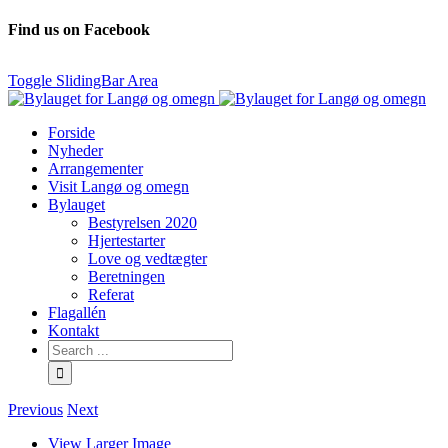
Find us on Facebook
Toggle SlidingBar Area
Forside
Nyheder
Arrangementer
Visit Langø og omegn
Bylauget
Bestyrelsen 2020
Hjertestarter
Love og vedtægter
Beretningen
Referat
Flagallén
Kontakt
Previous
Next
View Larger Image