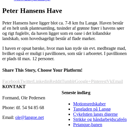
Peter Hansens Have
Peter Hansens have ligger blot ca. 7-8 km fra Langø. Haven består
af en helt unik plantesamling, tusinder af grønne frøer i havens søer
og rigt fugleliv, da haven ligger som en oase i det lollandske
landskab, som hovedsageligt består af flade marker.
I haven er opsat bænke, hvor man kan nyde sin evt. medbragte mad,
hvilket også er muligt i pavillionen, som står i arboretet. I pavillionen
er plads til max. 12 personer.
Share This Story, Choose Your Platform!
Facebook
Twitter
Linkedin
Reddit
Tumblr
Google+
Pinterest
Vk
Email
KONTAKT
Seneste indlæg
Formand, Ole Pedersen
Motionsredskaber
Phone: tlf. 54 94 85 68
Tangladen på Langø
Cykelstien langs digerne
Email:
ole@langoe.net
Strikke og håndarbejdscafeén
Petanque-banen