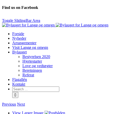
Find us on Facebook
Toggle SlidingBar Area
Forside
Nyheder
Arrangementer
Visit Langø og omegn
Bylauget
Bestyrelsen 2020
Hjertestarter
Love og vedtægter
Beretningen
Referat
Flagallén
Kontakt
Previous
Next
View Larger Image