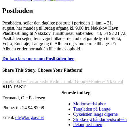
Postbåden
Postbåden, sejler den daglige postrute i perioden 1. juni – 31.
august, har mandag til lørdag afgang kl. 9.00 fra Nakskov Havn.
Pladsbestilling til Nakskov Turistbureau anbefales – tlf. 54 92 21 72.
Postbåden sejler, hvis vejret tillader det, ad det gamle løb til Slotø,
Vejlø, Enehøje, Langø og til Albuen og samme rute tilbage. På
Albuen er der normalt én lille times ophold.
Du kan læse mere om Postbåden her
Share This Story, Choose Your Platform!
Facebook
Twitter
Linkedin
Reddit
Tumblr
Google+
Pinterest
Vk
Email
KONTAKT
Seneste indlæg
Formand, Ole Pedersen
Motionsredskaber
Phone: tlf. 54 94 85 68
Tangladen på Langø
Cykelstien langs digerne
Email:
ole@langoe.net
Strikke og håndarbejdscafeén
Petanque-banen