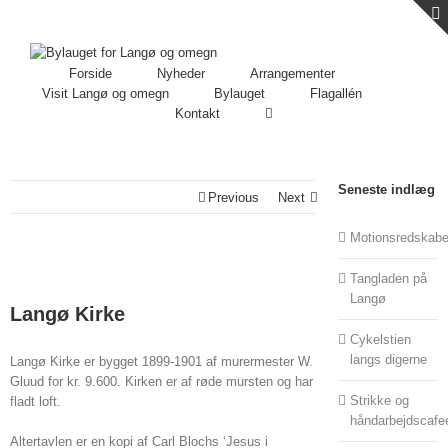
Forside
Nyheder
Arrangementer
Visit Langø og omegn
Bylauget
Flagallén
Kontakt
Seneste indlæg
Previous
Next
Motionsredskabe
Tangladen på
View
Langø
Larger
Langø Kirke
Image
Cykelstien
langs digerne
Langø Kirke er bygget 1899-1901 af murermester W.
Gluud for kr. 9.600. Kirken er af røde mursten og har
Strikke og
fladt loft.
håndarbejdscafe
Altertavlen er en kopi af Carl Blochs ‘Jesus i