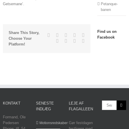
Getsemane’.
Petanque-
banen
Find us on
Share This Story,
Facebook
Twitter
Linkedin
Reddit
Tumblr
Facebook
Choose Your
Google+
Pinterest
Vk
Email
Platform!
KONTAKT
SENESTE
LEJE AF
INDLÆG
FLAGALLEEN
Formand, Ole
Pedersen
Gør festdagen
Motionsredskaber
Phone: tlf. 54
festligere med