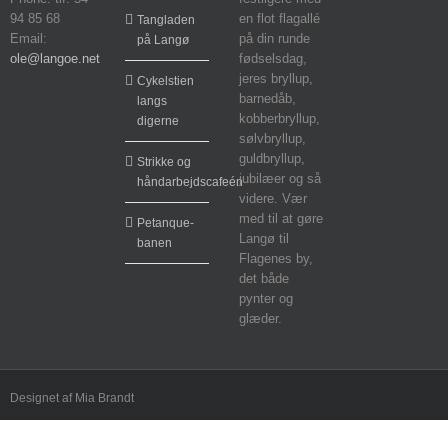
94 85 68
en flot flagallé
Tangladen
Email:
på din runde
på Langø
ole@langoe.net
fødselsdag,
jeres bryllup,
Cykelstien
barnedåb,
langs
kobberbryllup,
digerne
sølvbryllup,
guldbryllup,
Strikke og
jubilæer og så
håndarbejdscafeén
videre. Vær
med til at gøre
Petanque-
Langø til
banen
Flagenes by,
det både
pynter og
glæder.
Designet af Mia Brandt